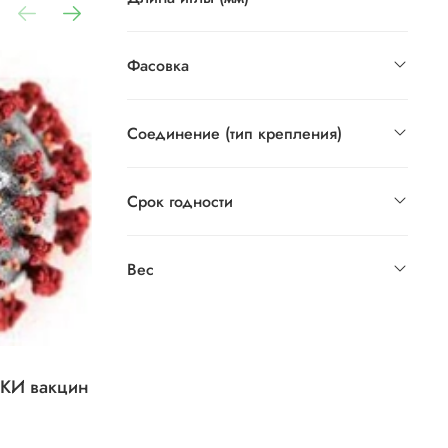
Фасовка
Соединение (тип крепления)
Срок годности
Вес
На зарплаты медикам направят
 КИ вакцин
еще 30 млрд рублей из
нормированного страхового запаса
ФФОМС