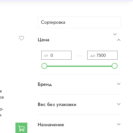
Цена
—
от
до
Бренд
я
ра
Вес без упаковки
р-
м
Назначение