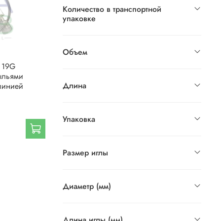
Количество в транспортной
упаковке
Объем
 19G
рыльями
Длина
линией
Упаковка
Размер иглы
Диаметр (мм)
Длина иглы (мм)