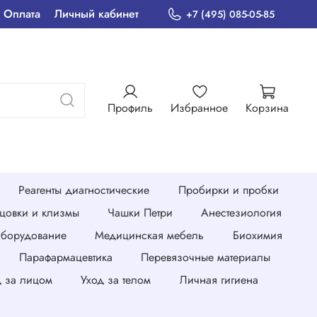
Оплата
Личный кабинет
+7 (495) 085-05-85
Профиль
Избранное
Корзина
Реагенты диагностические
Пробирки и пробки
нцовки и клизмы
Чашки Петри
Анестезиология
борудование
Медицинская мебель
Биохимия
Парафармацевтика
Перевязочные материалы
д за лицом
Уход за телом
Личная гигиена