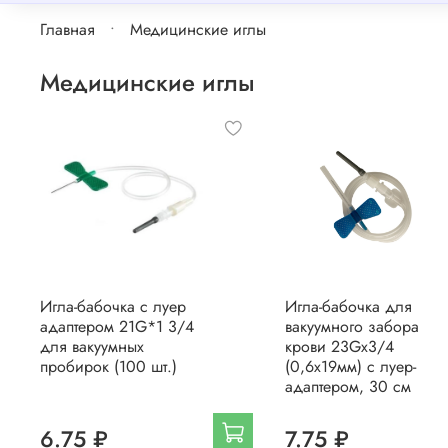
Главная
Медицинские иглы
Медицинские иглы
Игла-бабочка с луер
Игла-бабочка для
адаптером 21G*1 3/4
вакуумного забора
для вакуумных
крови 23Gх3/4
пробирок (100 шт.)
(0,6х19мм) с луер-
адаптером, 30 см
6.75 ₽
7.75 ₽