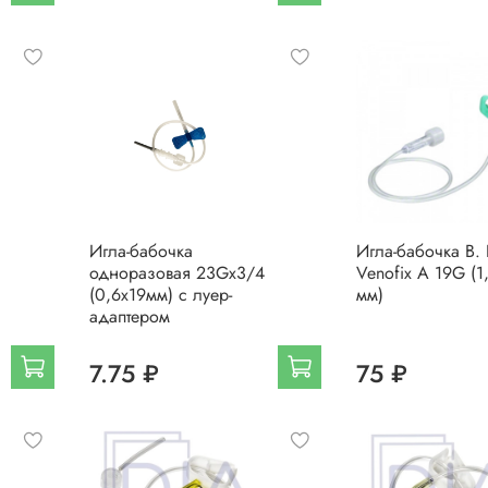
Игла-бабочка
Игла-бабочка B. 
одноразовая 23Gх3/4
Venofix A 19G (1
(0,6х19мм) с луер-
мм)
адаптером
7.75 ₽
75 ₽