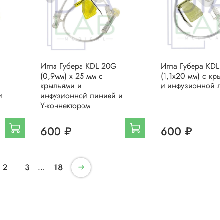
Игла Губера KDL 20G
Игла Губера KDL
(0,9мм) х 25 мм с
(1,1х20 мм) с к
крыльями и
и инфузионной 
и
инфузионной линией и
Y-коннектором
600 ₽
600 ₽
2
3
18
…