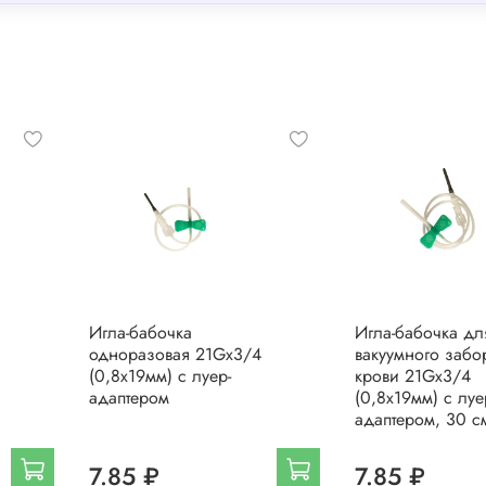
Игла-бабочка
Игла-бабочка дл
одноразовая 21Gх3/4
вакуумного забо
(0,8х19мм) с луер-
крови 21Gх3/4
адаптером
(0,8х19мм) с луе
адаптером, 30 с
7.85 ₽
7.85 ₽