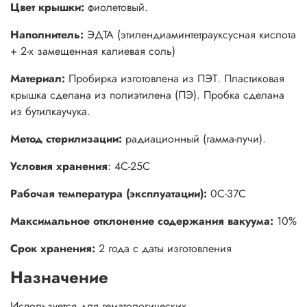
Цвет крышки:
фиолетовый.
Наполнитель:
ЭДТА (этилендиаминтетрауксусная кислота
+ 2-х замещенная калиевая соль)
Материал:
Пробирка изготовлена из ПЭТ. Пластиковая
крышка сделана из полиэтилена (ПЭ). Пробка сделана
из бутилкаучука.
Метод стерилизации:
радиационный (гамма-лучи).
Условия хранения
: 4С-25С
Рабочая температура (эксплуатации):
0С-37С
Максимальное отклонение содержания вакуума:
10%
Срок хранения:
2 года с даты изготовления
Назначение
Используется для гематологических