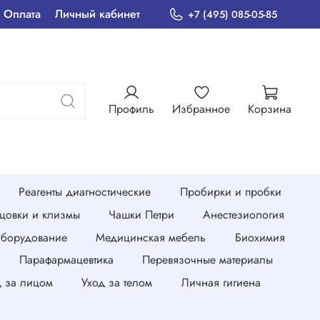
Оплата
Личный кабинет
+7 (495) 085-05-85
Профиль
Избранное
Корзина
Реагенты диагностические
Пробирки и пробки
нцовки и клизмы
Чашки Петри
Анестезиология
борудование
Медицинская мебель
Биохимия
Парафармацевтика
Перевязочные материалы
д за лицом
Уход за телом
Личная гигиена