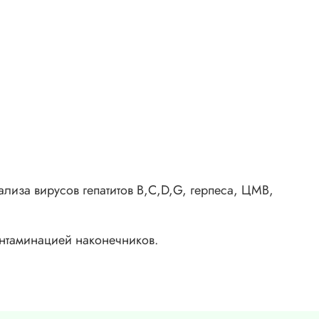
иза вирусов гепатитов В,С,D,G, герпеса, ЦМВ,
онтаминацией наконечников.