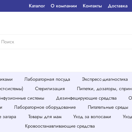
Каталог
О компании
Контакты
Доставка
тиками
Лабораторная посуда
Экспресс-диагностика
ст-системы)
Стерилизация
Пипетки, дозаторы, спри
нфузионные системы
Дезинфецирующие средства
О
и
Лабораторное оборудование
Питательные среды
е загара
Товары для мам
Уход за волосами
Ухо
Кровоостанавливающие средства