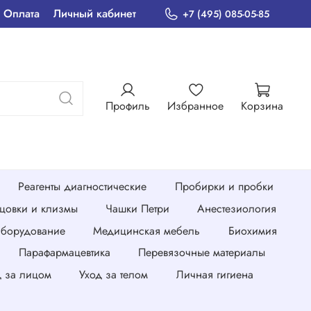
Оплата
Личный кабинет
+7 (495) 085-05-85
Профиль
Избранное
Корзина
Реагенты диагностические
Пробирки и пробки
нцовки и клизмы
Чашки Петри
Анестезиология
борудование
Медицинская мебель
Биохимия
Парафармацевтика
Перевязочные материалы
д за лицом
Уход за телом
Личная гигиена