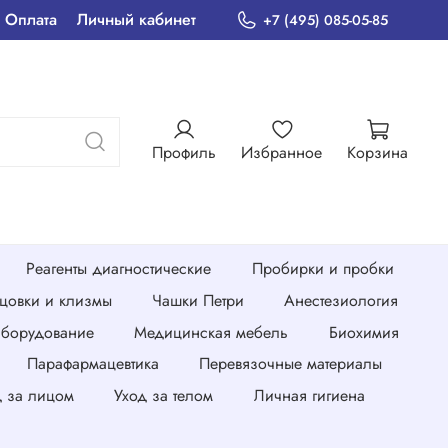
Оплата
Личный кабинет
+7 (495) 085-05-85
Профиль
Избранное
Корзина
Реагенты диагностические
Пробирки и пробки
нцовки и клизмы
Чашки Петри
Анестезиология
борудование
Медицинская мебель
Биохимия
Парафармацевтика
Перевязочные материалы
д за лицом
Уход за телом
Личная гигиена