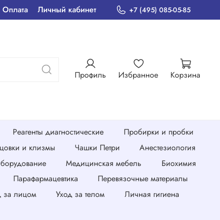
Оплата
Личный кабинет
+7 (495) 085-05-85
Профиль
Избранное
Корзина
Реагенты диагностические
Пробирки и пробки
нцовки и клизмы
Чашки Петри
Анестезиология
борудование
Медицинская мебель
Биохимия
Парафармацевтика
Перевязочные материалы
д за лицом
Уход за телом
Личная гигиена