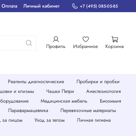
Оплата
Личный кабинет
+7 (495) 085-05-85
Профиль
Избранное
Корзина
Реагенты диагностические
Пробирки и пробки
нцовки и клизмы
Чашки Петри
Анестезиология
борудование
Медицинская мебель
Биохимия
Парафармацевтика
Перевязочные материалы
д за лицом
Уход за телом
Личная гигиена