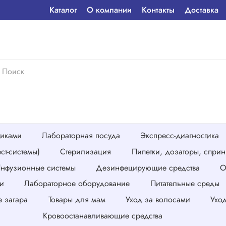
Каталог
О компании
Контакты
Доставка
тиками
Лабораторная посуда
Экспресс-диагностика
ст-системы)
Стерилизация
Пипетки, дозаторы, спри
нфузионные системы
Дезинфецирующие средства
О
и
Лабораторное оборудование
Питательные среды
е загара
Товары для мам
Уход за волосами
Ухо
Кровоостанавливающие средства