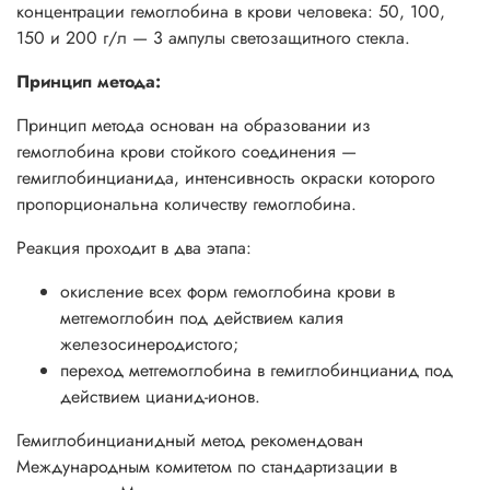
концентрации гемоглобина в крови человека: 50, 100,
150 и 200 г/л — 3 ампулы светозащитного стекла.
Принцип метода:
Принцип метода основан на образовании из
гемоглобина крови стойкого соединения —
гемиглобинцианида, интенсивность окраски которого
пропорциональна количеству гемоглобина.
Реакция проходит в два этапа:
окисление всех форм гемоглобина крови в
метгемоглобин под действием калия
железосинеродистого;
переход метгемоглобина в гемиглобинцианид под
действием цианид-ионов.
Гемиглобинцианидный метод рекомендован
Международным комитетом по стандартизации в