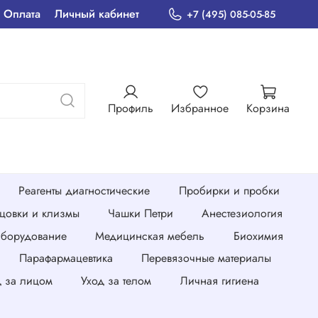
Оплата
Личный кабинет
+7 (495) 085-05-85
Профиль
Избранное
Корзина
Реагенты диагностические
Пробирки и пробки
нцовки и клизмы
Чашки Петри
Анестезиология
борудование
Медицинская мебель
Биохимия
Парафармацевтика
Перевязочные материалы
д за лицом
Уход за телом
Личная гигиена