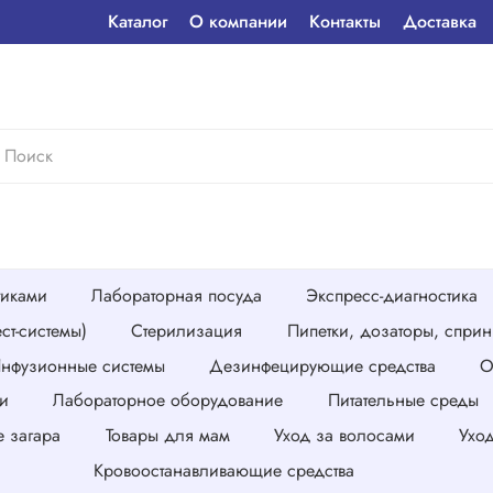
Каталог
О компании
Контакты
Доставка
тиками
Лабораторная посуда
Экспресс-диагностика
ст-системы)
Стерилизация
Пипетки, дозаторы, спри
нфузионные системы
Дезинфецирующие средства
О
и
Лабораторное оборудование
Питательные среды
е загара
Товары для мам
Уход за волосами
Ухо
Кровоостанавливающие средства