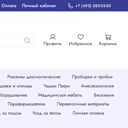
Оплата
Личный кабинет
+7 (495) 085-05-85
Профиль
Избранное
Корзина
Реагенты диагностические
Пробирки и пробки
нцовки и клизмы
Чашки Петри
Анестезиология
борудование
Медицинская мебель
Биохимия
Парафармацевтика
Перевязочные материалы
д за лицом
Уход за телом
Личная гигиена