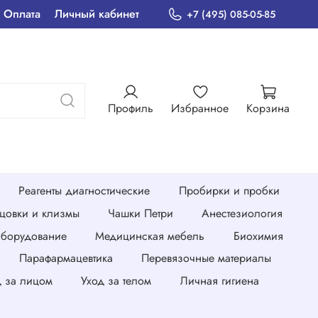
Оплата
Личный кабинет
+7 (495) 085-05-85
Профиль
Избранное
Корзина
Реагенты диагностические
Пробирки и пробки
нцовки и клизмы
Чашки Петри
Анестезиология
борудование
Медицинская мебель
Биохимия
Парафармацевтика
Перевязочные материалы
д за лицом
Уход за телом
Личная гигиена