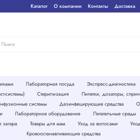
Каталог
О компании
Контакты
Доставка
тиками
Лабораторная посуда
Экспресс-диагностика
ст-системы)
Стерилизация
Пипетки, дозаторы, спри
нфузионные системы
Дезинфецирующие средства
О
и
Лабораторное оборудование
Питательные среды
е загара
Товары для мам
Уход за волосами
Ухо
Кровоостанавливающие средства