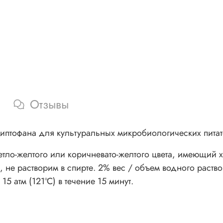
Отзывы
птофана для культуральных микробиологических питат
о-желтого или коричневато-желтого цвета, имеющий ха
не растворим в спирте. 2% вес / объем водного раств
5 атм (121ºC) в течение 15 минут.