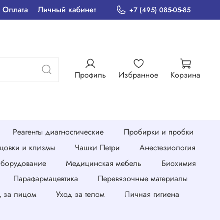
Оплата
Личный кабинет
+7 (495) 085-05-85
Профиль
Избранное
Корзина
Реагенты диагностические
Пробирки и пробки
нцовки и клизмы
Чашки Петри
Анестезиология
борудование
Медицинская мебель
Биохимия
Парафармацевтика
Перевязочные материалы
д за лицом
Уход за телом
Личная гигиена